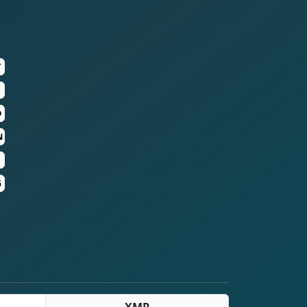
T
D
N
G